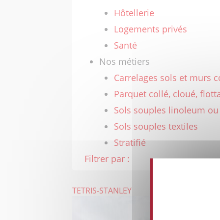
Hôtellerie
Logements privés
Santé
Nos métiers
Carrelages sols et murs c
Parquet collé, cloué, flott
Sols souples linoleum ou
Sols souples textiles
Stratifié
Filtrer par :
TETRIS-STANLEY
This 