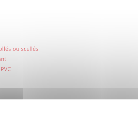
ollés ou scellés
ant
 PVC
site uses cookies and gives you control over wh